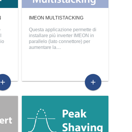
N
IMEON MULTISTACKING
e
Questa applicazione permette di
l
installare più inverter IMEON in
cio
parallelo (lato connettore) per
aumentare la…
add
add