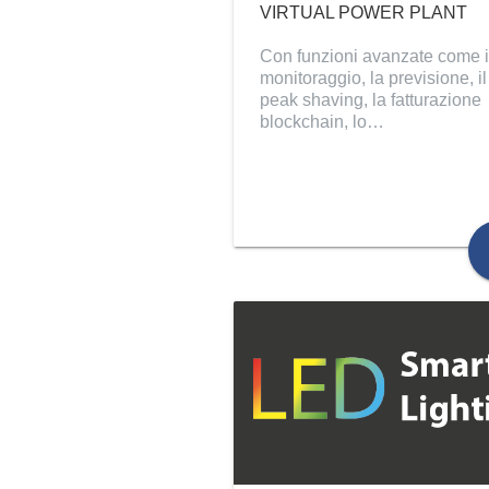
VIRTUAL POWER PLANT
Con funzioni avanzate come i
monitoraggio, la previsione, il
peak shaving, la fatturazione
blockchain, lo…