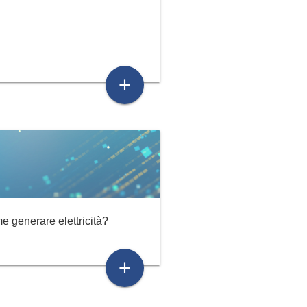
add
 generare elettricità?
add