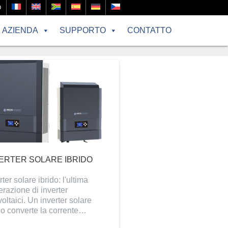
O
AZIENDA
SUPPORTO
CONTATTO
ERTER SOLARE IBRIDO
rter solare ibrido: l'ultima
razione di inverter
voltaici. Un inverter solare
do converte la corrente…