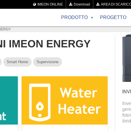
IMEON ONLINE
Download
AREA DI SCARIC
PRODOTTO
PROGETTO
ENERGY
NI IMEON ENERGY
Smart Home
Supervisione
INV
Inve
gene
foto
ibri