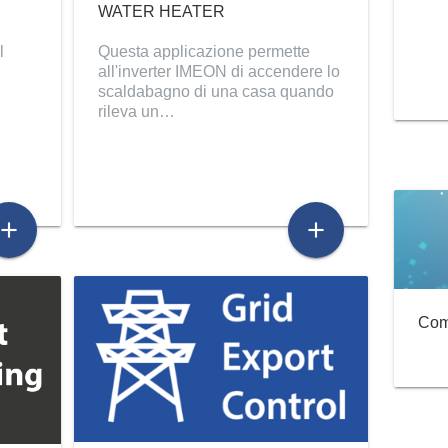
WATER HEATER
l
Questa applicazione permette
all'inverter IMEON di accendere lo
scaldabagno di una casa quando
rileva un…
add
add
Come