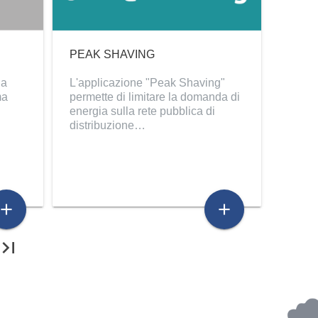
PEAK SHAVING
ia
L'applicazione "Peak Shaving"
ma
permette di limitare la domanda di
energia sulla rete pubblica di
distribuzione…
add
add
ast_page