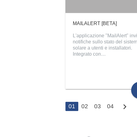
MAILALERT [BETA]
L'applicazione "MailAlert" inv
notifiche sullo stato del siste
solare a utenti e installatori.
Integrato con…
chevron_right
l
01
02
03
04