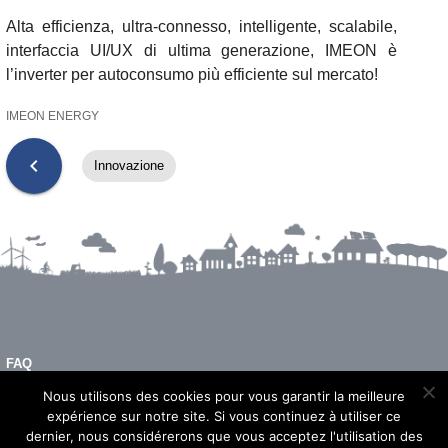
Alta efficienza, ultra-connesso, intelligente, scalabile,
interfaccia UI/UX di ultima generazione, IMEON è
l’inverter per autoconsumo più efficiente sul mercato!
IMEON ENERGY
chevron_left
Innovazione
FAQ
INFORMAZIONI LEGALI
Nous utilisons des cookies pour vous garantir la meilleure
expérience sur notre site. Si vous continuez à utiliser ce
dernier, nous considérerons que vous acceptez l'utilisation des