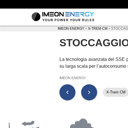
IMEON ENERGY
>
X-TREM CM
>
STOCCAG
STOCCAGGIO
La tecnologia avanzata del SSE p
su larga scala per l’autoconsumo 
IMEON ENERGY
chevron_left
chevron_right
X-Trem CM