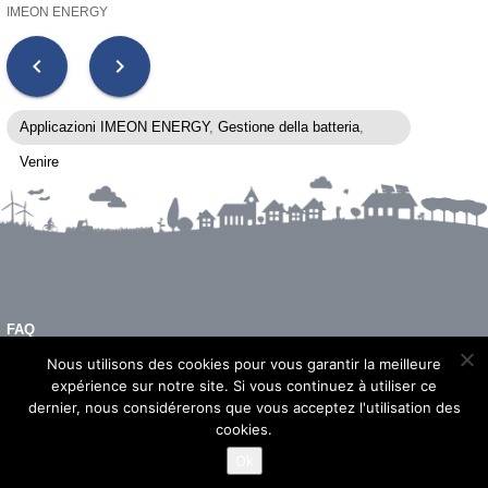
IMEON ENERGY
chevron_left
chevron_right
Applicazioni IMEON ENERGY
,
Gestione della batteria
,
Venire
FAQ
INFORMAZIONI LEGALI
Nous utilisons des cookies pour vous garantir la meilleure
expérience sur notre site. Si vous continuez à utiliser ce
dernier, nous considérerons que vous acceptez l'utilisation des
cookies.
© 2026 - Imeon Energy
Ok