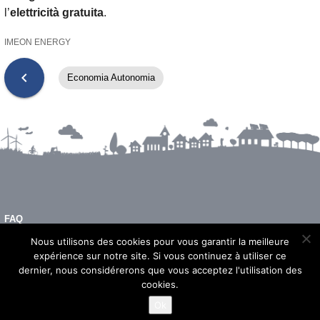
l’
elettricità gratuita
.
IMEON ENERGY
chevron_left
Economia Autonomia
FAQ
INFORMAZIONI LEGALI
Nous utilisons des cookies pour vous garantir la meilleure
expérience sur notre site. Si vous continuez à utiliser ce
dernier, nous considérerons que vous acceptez l'utilisation des
cookies.
© 2026 - Imeon Energy
Ok