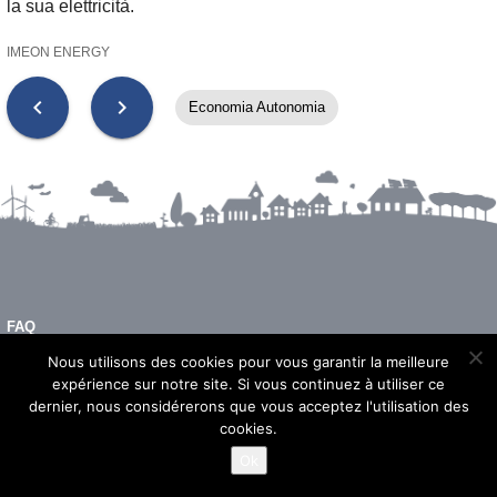
la sua elettricità.
IMEON ENERGY
chevron_left
chevron_right
Economia Autonomia
FAQ
INFORMAZIONI LEGALI
Nous utilisons des cookies pour vous garantir la meilleure
expérience sur notre site. Si vous continuez à utiliser ce
dernier, nous considérerons que vous acceptez l'utilisation des
cookies.
© 2026 - Imeon Energy
Ok