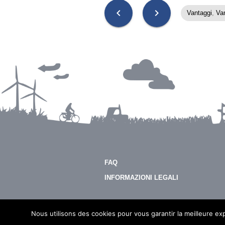
chevron_left
chevron_right
Vantaggi
,
Van
FAQ
INFORMAZIONI LEGALI
© 2026 - Imeon Energy
Nous utilisons des cookies pour vous garantir la meilleure exp