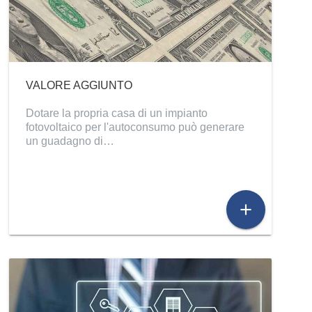
VALORE AGGIUNTO
Dotare la propria casa di un impianto
fotovoltaico per l'autoconsumo può generare
un guadagno di…
add