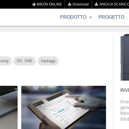
IMEON ONLINE
Download
AREA DI SCARIC
PRODOTTO
PROGETTO
oring
OS. ONE
Vantaggi
INV
Inve
gene
foto
ibri