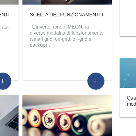
ENTI
SCELTA DEL FUNZIONAMENTO
grata
L'inverter ibrido IMEON ha
.
diverse modalità di funzionamento
(smart grid, on-grid, off-grid e
backup)…
add
add
Qual
modu