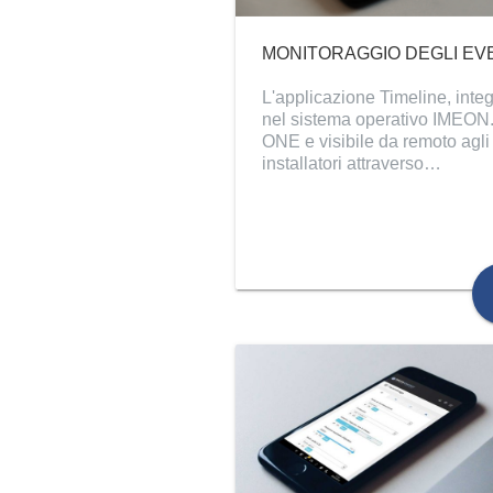
MONITORAGGIO DEGLI EV
L'applicazione Timeline, inte
nel sistema operativo IMEON
ONE e visibile da remoto agli
installatori attraverso…