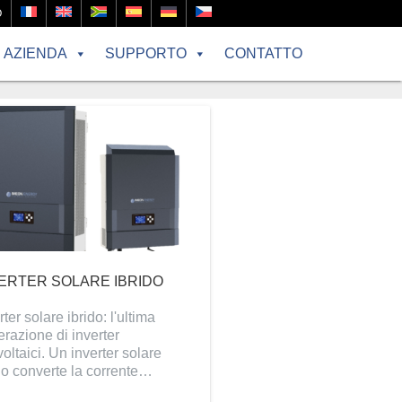
O
AZIENDA
SUPPORTO
CONTATTO
ERTER SOLARE IBRIDO
rter solare ibrido: l'ultima
razione di inverter
voltaici. Un inverter solare
do converte la corrente…