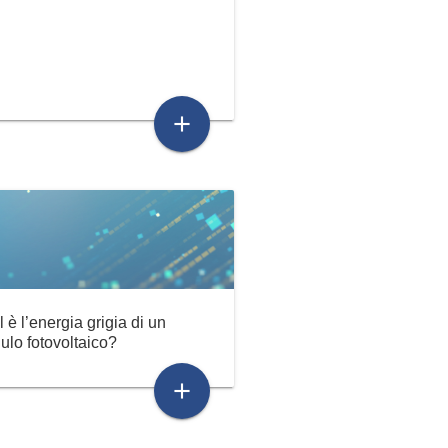
add
 è l’energia grigia di un
lo fotovoltaico?
add