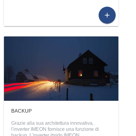
add
BACKUP
Grazie alla sua architettura innovativa,
l'inverter IMEON fornisce una funzione di
backup. L'inverter ibrido IMEON…