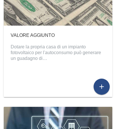
VALORE AGGIUNTO
Dotare la propria casa di un impianto
fotovoltaico per l'autoconsumo può generare
un guadagno di…
add